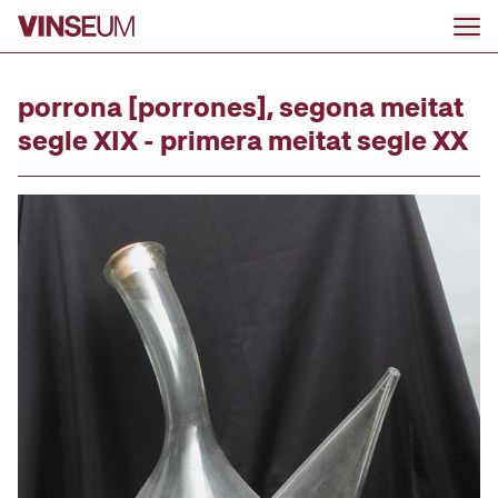
Go to content
porrona [porrones], segona meitat
segle XIX - primera meitat segle XX