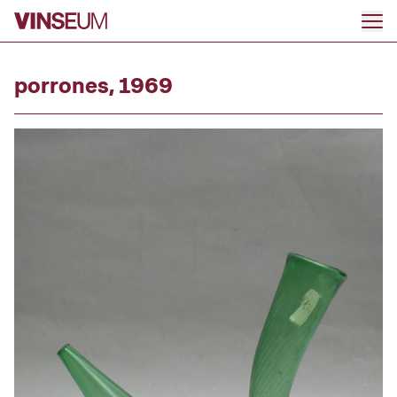
Go to content
porrones, 1969