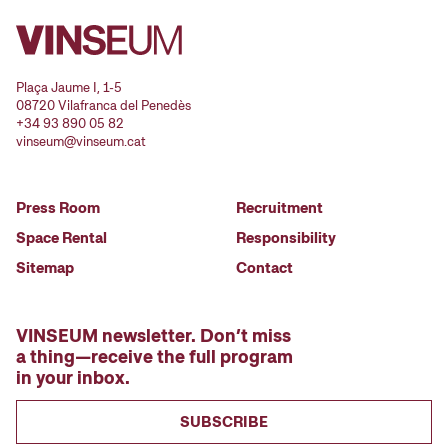
Plaça Jaume I, 1-5
08720 Vilafranca del Penedès
+34 93 890 05 82
vinseum@vinseum.cat
Press Room
Recruitment
Space Rental
Responsibility
Sitemap
Contact
VINSEUM newsletter. Don’t miss
a thing—receive the full program
in your inbox.
SUBSCRIBE