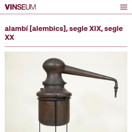
Go to content
alambí [alembics], segle XIX, segle
XX