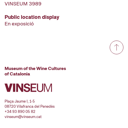
VINSEUM 3989
Public location display
En exposició
Museum of the Wine Cultures
of Catalonia
Plaça Jaume I, 1-5
08720 Vilafranca del Penedès
+34 93 890 05 82
vinseum@vinseum.cat