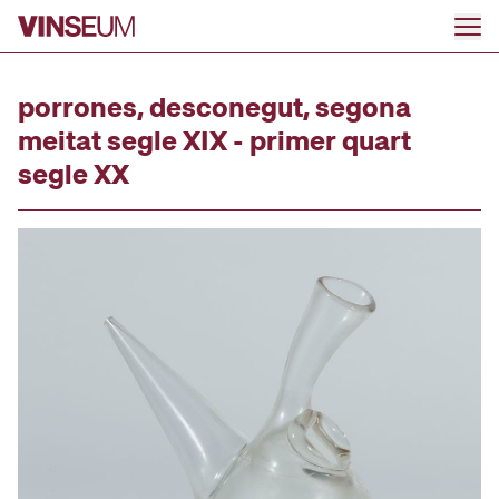
Go to content
porrones, desconegut, segona
meitat segle XIX - primer quart
segle XX