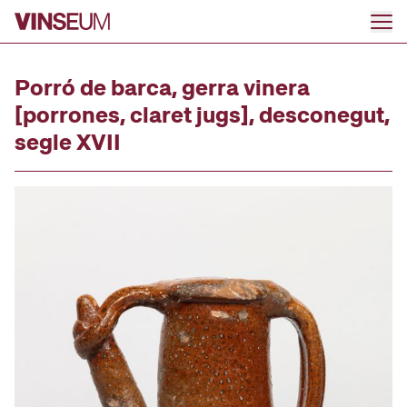
Go to content
Porró de barca, gerra vinera
[porrones, claret jugs], desconegut,
segle XVII