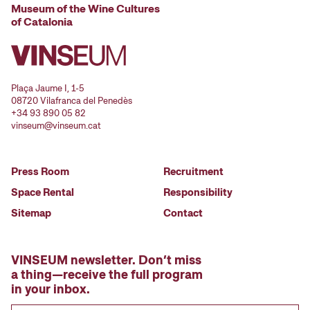
Museum of the Wine Cultures
of Catalonia
Plaça Jaume I, 1-5
08720 Vilafranca del Penedès
+34 93 890 05 82
vinseum@vinseum.cat
Press Room
Recruitment
Space Rental
Responsibility
Sitemap
Contact
VINSEUM newsletter. Don’t miss
a thing—receive the full program
in your inbox.