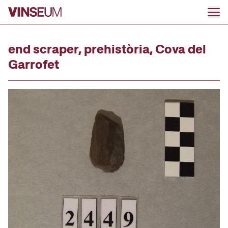
Go to content
end scraper, prehistòria, Cova del
Garrofet