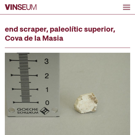
Go to content
end scraper, paleolític superior,
Cova de la Masia