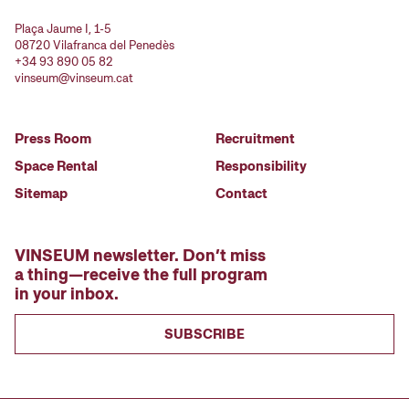
Plaça Jaume I, 1-5
08720 Vilafranca del Penedès
+34 93 890 05 82
vinseum@vinseum.cat
Press Room
Recruitment
Space Rental
Responsibility
Sitemap
Contact
VINSEUM newsletter. Don’t miss
a thing—receive the full program
in your inbox.
SUBSCRIBE