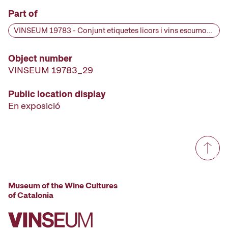
Part of
VINSEUM 19783 - Conjunt etiquetes licors i vins escumosos del Penedès [etiqueta d'ampolla], primera meitat segle XX
Object number
VINSEUM 19783_29
Public location display
En exposició
Museum of the Wine Cultures
of Catalonia