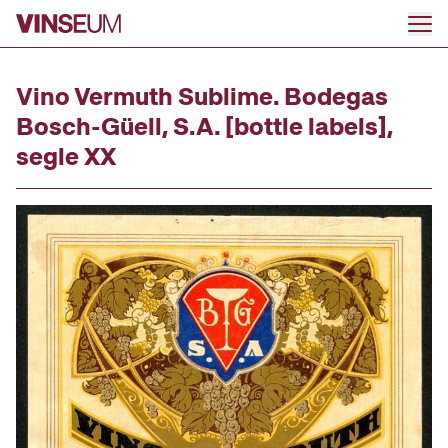
Go to content
Vino Vermuth Sublime. Bodegas
Bosch-Güell, S.A. [bottle labels],
segle XX