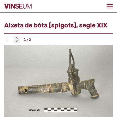
Go to content
Aixeta de bóta [spigots], segle XIX
1
/
2