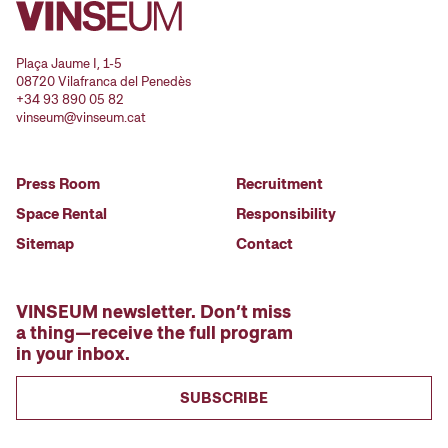
Plaça Jaume I, 1-5
08720 Vilafranca del Penedès
+34 93 890 05 82
vinseum@vinseum.cat
Press Room
Recruitment
Space Rental
Responsibility
Sitemap
Contact
VINSEUM newsletter. Don’t miss
a thing—receive the full program
in your inbox.
SUBSCRIBE