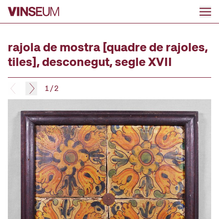
Go to content
rajola de mostra [quadre de rajoles,
tiles], desconegut, segle XVII
1
/
2