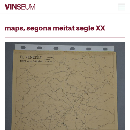
Go to content
maps, segona meitat segle XX