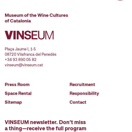
Museum of the Wine Cultures
of Catalonia
Plaça Jaume I, 1-5
08720 Vilafranca del Penedès
+34 93 890 05 82
vinseum@vinseum.cat
Press Room
Recruitment
Space Rental
Responsibility
Sitemap
Contact
VINSEUM newsletter. Don’t miss
a thing—receive the full program