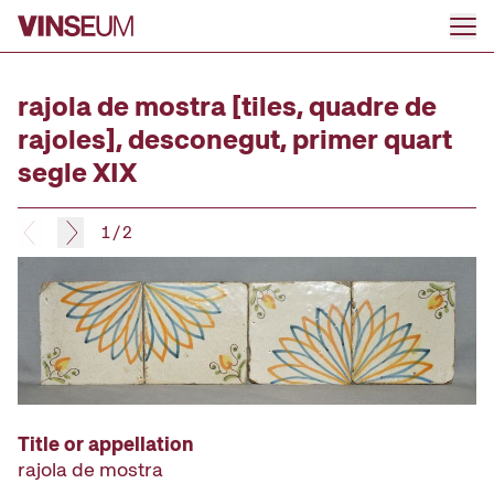
Go to content
rajola de mostra [tiles, quadre de
rajoles], desconegut, primer quart
segle XIX
1
/
2
Title or appellation
rajola de mostra