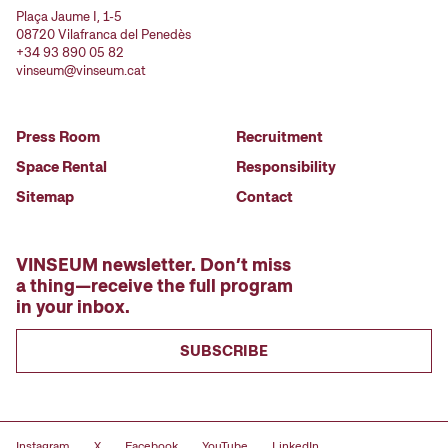
Plaça Jaume I, 1-5
08720 Vilafranca del Penedès
+34 93 890 05 82
vinseum@vinseum.cat
Press Room
Recruitment
Space Rental
Responsibility
Sitemap
Contact
VINSEUM newsletter. Don’t miss
a thing—receive the full program
in your inbox.
SUBSCRIBE
Instagram
X
Facebook
YouTube
LinkedIn