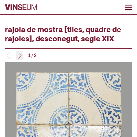
Go to content
rajola de mostra [tiles, quadre de
rajoles], desconegut, segle XIX
1
/
2