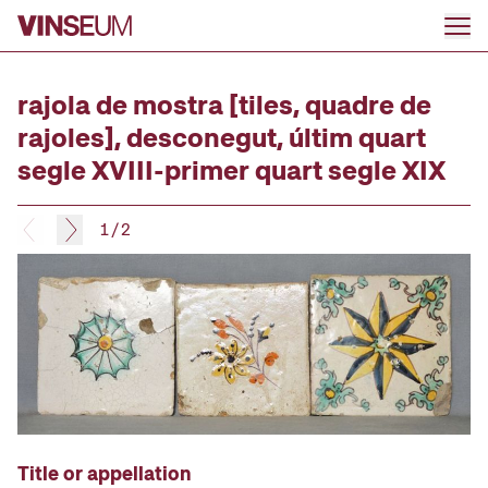
Go to content
rajola de mostra [tiles, quadre de
rajoles], desconegut, últim quart
segle XVIII-primer quart segle XIX
1
/
2
Title or appellation