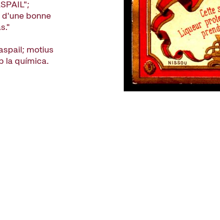
SPAIL";
e d'une bonne
s."
aspail; motius
b la química.