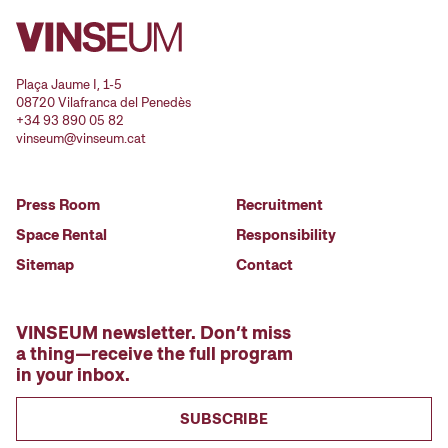
Plaça Jaume I, 1-5
08720 Vilafranca del Penedès
+34 93 890 05 82
vinseum@vinseum.cat
Press Room
Recruitment
Space Rental
Responsibility
Sitemap
Contact
VINSEUM newsletter. Don’t miss
a thing—receive the full program
in your inbox.
SUBSCRIBE