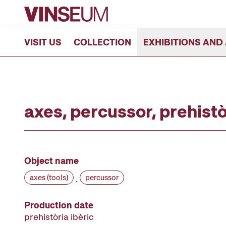
Go to content
VISIT US
COLLECTION
EXHIBITIONS AND 
axes, percussor, prehistò
Object name
axes (tools)
percussor
·
Production date
prehistòria ibèric