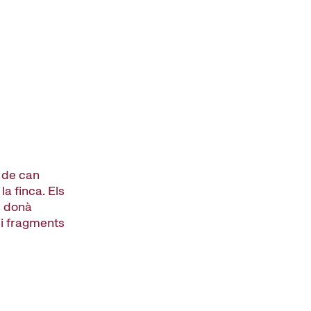
t de can
la finca. Els
i donà
s i fragments