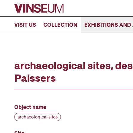
Go to content
VISIT US
COLLECTION
EXHIBITIONS AND 
archaeological sites, de
Paissers
Object name
archaeological sites