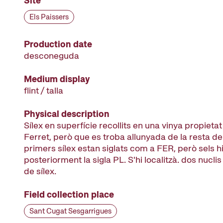
Site
Els Paissers
Production date
desconeguda
Medium display
flint / talla
Physical description
Sílex en superfície recollits en una vinya propieta
Ferret, però que es troba allunyada de la resta de 
primers sílex estan siglats com a FER, però sels h
posteriorment la sigla PL. S'hi localitzà. dos nucli
de sílex.
Field collection place
Sant Cugat Sesgarrigues