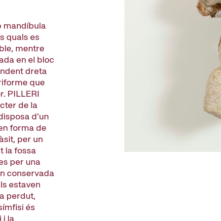
b mandíbula
s quals es
ible, mentre
ada en el bloc
endent dreta
riforme que
r. PILLERI
cter de la
 disposa d'un
 en forma de
sit, per un
 la fossa
es per una
ben conservada
ls estaven
a perdut,
ímfisi és
i la