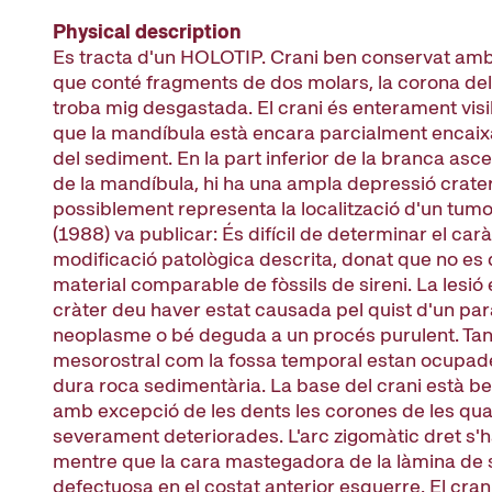
Physical description
Es tracta d'un HOLOTIP. Crani ben conservat am
que conté fragments de dos molars, la corona del
troba mig desgastada. El crani és enterament vis
que la mandíbula està encara parcialment encaix
del sediment. En la part inferior de la branca asc
de la mandíbula, hi ha una ampla depressió crate
possiblement representa la localització d'un tumo
(1988) va publicar: És difícil de determinar el carà
modificació patològica descrita, donat que no es
material comparable de fòssils de sireni. La lesió
cràter deu haver estat causada pel quist d'un parà
neoplasme o bé deguda a un procés purulent. Tant
mesorostral com la fossa temporal estan ocupad
dura roca sedimentària. La base del crani està 
amb excepció de les dents les corones de les qua
severament deteriorades. L'arc zigomàtic dret s'h
mentre que la cara mastegadora de la làmina de s
defectuosa en el costat anterior esquerre. El crani 