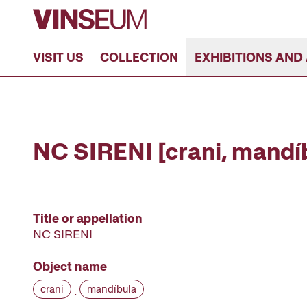
Go to content
VISIT US
COLLECTION
EXHIBITIONS AND 
NC SIRENI [crani, mandí
Title or appellation
NC SIRENI
Object name
crani
mandíbula
·