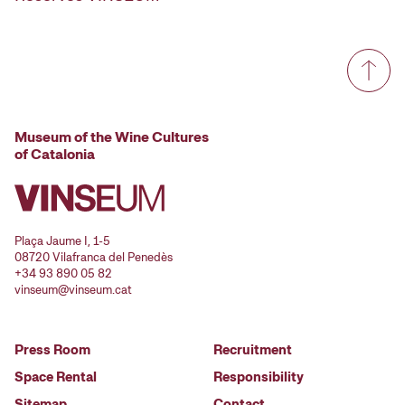
Museum of the Wine Cultures
of Catalonia
Plaça Jaume I, 1-5
08720 Vilafranca del Penedès
+34 93 890 05 82
vinseum@vinseum.cat
Press Room
Recruitment
Space Rental
Responsibility
Sitemap
Contact