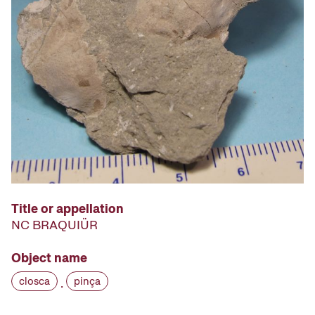
Title or appellation
NC BRAQUIÜR
Object name
closca
pinça
·