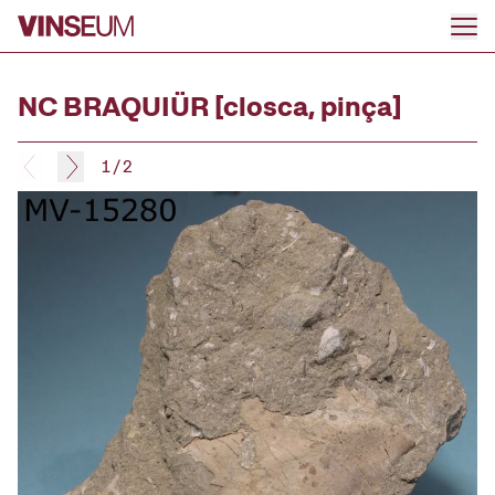
Go to content
NC BRAQUIÜR [closca, pinça]
1
/
2