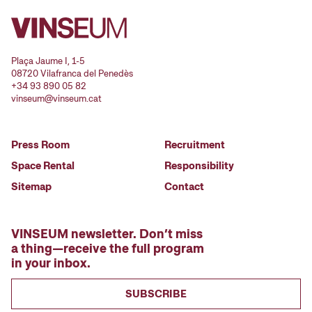
Plaça Jaume I, 1-5
08720 Vilafranca del Penedès
+34 93 890 05 82
vinseum@vinseum.cat
Press Room
Recruitment
Space Rental
Responsibility
Sitemap
Contact
VINSEUM newsletter. Don’t miss
a thing—receive the full program
in your inbox.
SUBSCRIBE