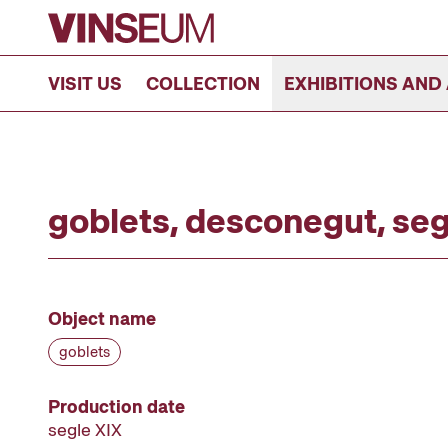
Go to content
VISIT US
COLLECTION
EXHIBITIONS AND 
goblets, desconegut, seg
Object name
goblets
Production date
segle XIX