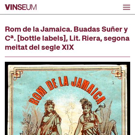
Go to content
Rom de la Jamaica. Buadas Suñer y
Cª. [bottle labels], Lit. Riera, segona
meitat del segle XIX