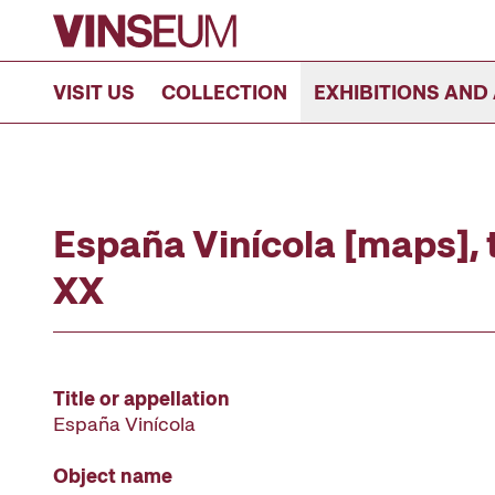
Go to content
VISIT US
COLLECTION
EXHIBITIONS AND 
España Vinícola [maps], 
XX
Title or appellation
España Vinícola
Object name