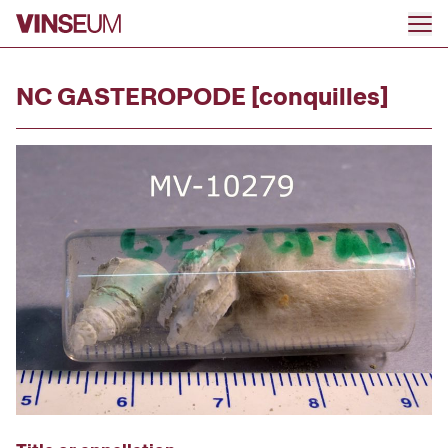
Go to content
NC GASTEROPODE [conquilles]