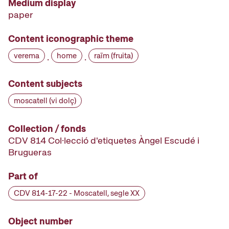
Medium display
paper
Content iconographic theme
verema
home
raïm (fruita)
·
·
Content subjects
moscatell (vi dolç)
Collection / fonds
CDV 814 Col·lecció d'etiquetes Àngel Escudé i
Brugueras
Part of
CDV 814-17-22 - Moscatell, segle XX
Object number