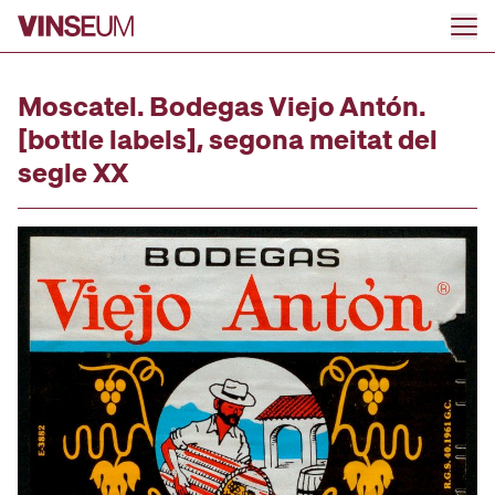
Go to content
Moscatel. Bodegas Viejo Antón.
[bottle labels], segona meitat del
segle XX