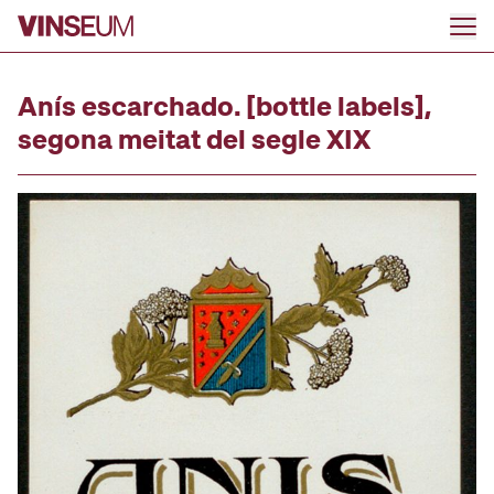
Go to content
Anís escarchado. [bottle labels],
segona meitat del segle XIX