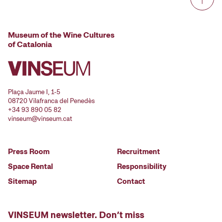
Museum of the Wine Cultures
of Catalonia
Plaça Jaume I, 1-5
08720 Vilafranca del Penedès
+34 93 890 05 82
vinseum@vinseum.cat
Press Room
Recruitment
Space Rental
Responsibility
Sitemap
Contact
VINSEUM newsletter. Don’t miss