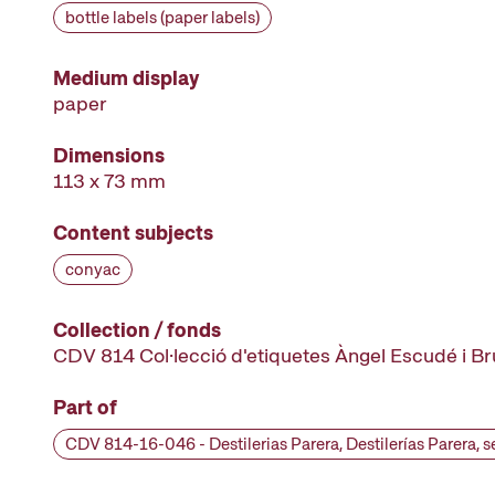
bottle labels (paper labels)
Medium display
paper
Dimensions
113 x 73 mm
Content subjects
conyac
Collection / fonds
CDV 814 Col·lecció d'etiquetes Àngel Escudé i B
Part of
CDV 814-16-046 - Destilerias Parera, Destilerías Parera, s