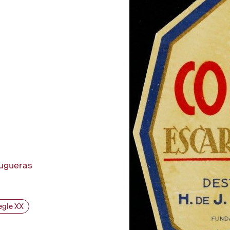
rugueras
egle XX