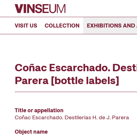
Go to content
VISIT US
COLLECTION
EXHIBITIONS AND 
Coñac Escarchado. Destil
Parera [bottle labels]
Title or appellation
Coñac Escarchado. Destilerias H. de J. Parera
Object name