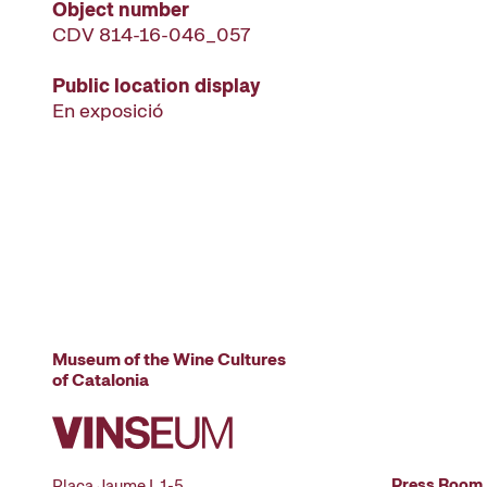
Object number
CDV 814-16-046_057
Public location display
En exposició
Museum of the Wine Cultures
of Catalonia
Press Room
Plaça Jaume I, 1-5