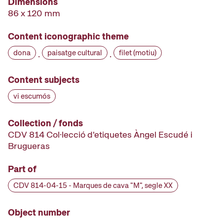
Dimensions
86 x 120 mm
Content iconographic theme
dona
paisatge cultural
filet (motiu)
·
·
Content subjects
vi escumós
Collection / fonds
CDV 814 Col·lecció d'etiquetes Àngel Escudé i
Brugueras
Part of
CDV 814-04-15 - Marques de cava "M", segle XX
Object number