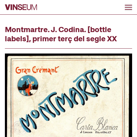
Go to content
Montmartre. J. Codina. [bottle
labels], primer terç del segle XX