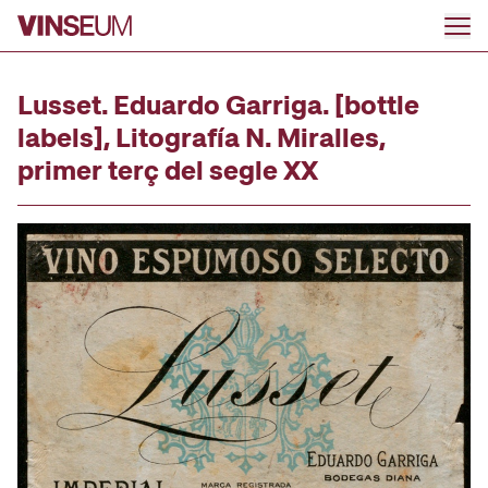
Go to content
Lusset. Eduardo Garriga. [bottle
labels], Litografía N. Miralles,
primer terç del segle XX