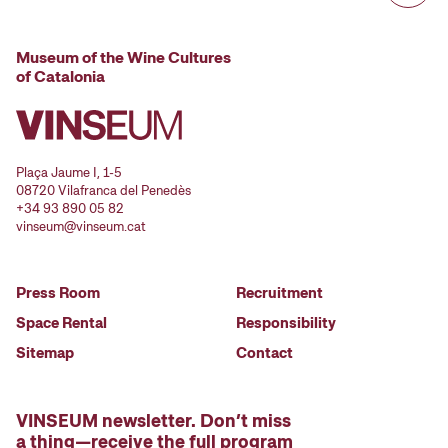
Museum of the Wine Cultures
of Catalonia
Plaça Jaume I, 1-5
08720 Vilafranca del Penedès
+34 93 890 05 82
vinseum@vinseum.cat
Press Room
Recruitment
Space Rental
Responsibility
Sitemap
Contact
VINSEUM newsletter. Don’t miss
a thing—receive the full program