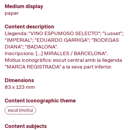
Medium display
paper
Content description
Llegenda: "VINO ESPUMOSO SELECTO"; "Lusset";
"IMPERIAL"; "EDUARDO GARRIGA"; "BODEGAS
DIANA"; "BADALONA".
Inscripcions: […] MIRALLES / BARCELONA".
Motius iconogràfics: escut central amb la llegenda
"MARCA REGISTRADA" a la seva part inferior.
Dimensions
83 x 123 mm
Content iconographic theme
escut (motiu)
Content subjects