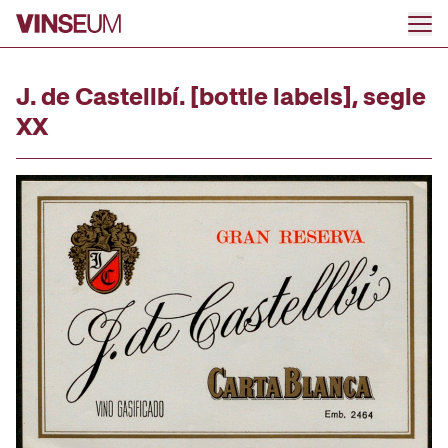
Go to content
J. de Castellbí. [bottle labels], segle
XX