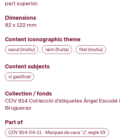
part superior.
Dimensions
82 x 122 mm
Content iconographic theme
escut (motiu)
raïm (fruita)
filet (motiu)
·
·
Content subjects
vi gasificat
Collection / fonds
CDV 814 Col·lecció d'etiquetes Àngel Escudé i
Brugueras
Part of
CDV 814-04-11 - Marques de cava "J", segle XX