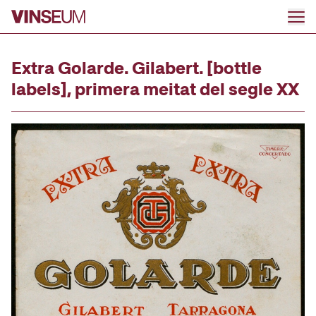
Go to content
Extra Golarde. Gilabert. [bottle
labels], primera meitat del segle XX