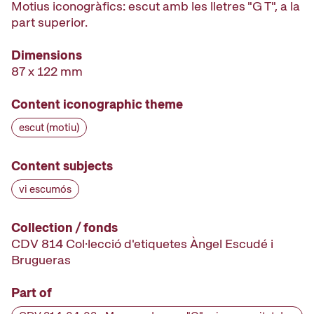
Motius iconogràfics: escut amb les lletres "G T", a la
part superior.
Dimensions
87 x 122 mm
Content iconographic theme
escut (motiu)
Content subjects
vi escumós
Collection / fonds
CDV 814 Col·lecció d'etiquetes Àngel Escudé i
Brugueras
Part of