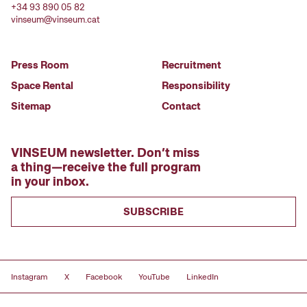
+34 93 890 05 82
vinseum@vinseum.cat
Press Room
Recruitment
Space Rental
Responsibility
Sitemap
Contact
VINSEUM newsletter. Don’t miss
a thing—receive the full program
in your inbox.
SUBSCRIBE
Instagram
X
Facebook
YouTube
LinkedIn