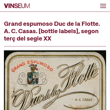
Go to content
Grand espumoso Duc de la Flotte.
A. C. Casas. [bottle labels], segon
terç del segle XX