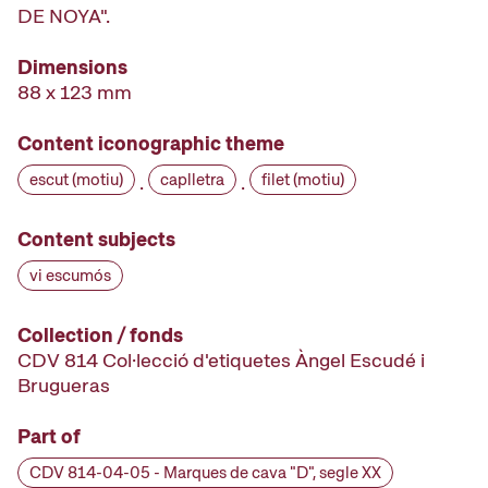
DE NOYA".
Dimensions
88 x 123 mm
Content iconographic theme
escut (motiu)
caplletra
filet (motiu)
·
·
Content subjects
vi escumós
Collection / fonds
CDV 814 Col·lecció d'etiquetes Àngel Escudé i
Brugueras
Part of
CDV 814-04-05 - Marques de cava "D", segle XX