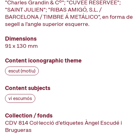
"Charles Grandin & Cº"; "CUVÉE RESERVÉE";
"SAINT JULIEN"; "RIBAS AMIGÓ, S.L. /
BARCELONA / TIMBRE Á METÁLICO", en forma de
segell a l'angle superior esquerre.
Dimensions
91 x 130 mm
Content iconographic theme
escut (motiu)
Content subjects
vi escumós
Collection / fonds
CDV 814 Col·lecció d'etiquetes Àngel Escudé i
Brugueras