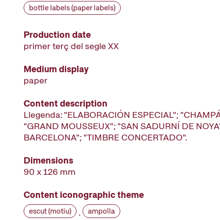
bottle labels (paper labels)
Production date
primer terç del segle XX
Medium display
paper
Content description
Llegenda: "ELABORACIÓN ESPECIAL"; "CHAMP
"GRAND MOUSSEUX"; "SAN SADURNÍ DE NOYA"; 
BARCELONA"; "TIMBRE CONCERTADO".
Dimensions
90 x 126 mm
Content iconographic theme
escut (motiu)
ampolla
·