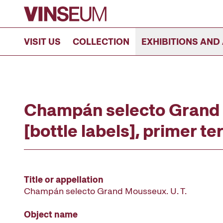
Go to content
VISIT US
COLLECTION
EXHIBITIONS AND 
Champán selecto Grand 
[bottle labels], primer te
Title or appellation
Champán selecto Grand Mousseux. U. T.
Object name