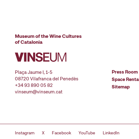
Museum of the Wine Cultures
of Catalonia
Press Room
Plaça Jaume I, 1-5
08720 Vilafranca del Penedès
Space Renta
+34 93 890 05 82
Sitemap
vinseum@vinseum.cat
Instagram
X
Facebook
YouTube
LinkedIn