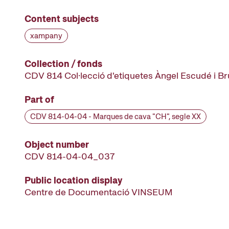
Content subjects
xampany
Collection / fonds
CDV 814 Col·lecció d'etiquetes Àngel Escudé i B
Part of
CDV 814-04-04 - Marques de cava "CH", segle XX
Object number
CDV 814-04-04_037
Public location display
Centre de Documentació VINSEUM