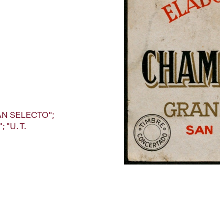
ÁN SELECTO";
"U. T.