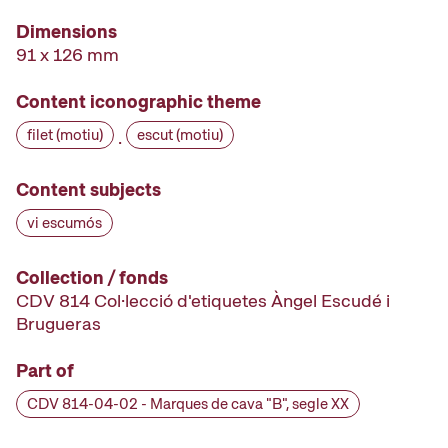
Dimensions
91 x 126 mm
Content iconographic theme
filet (motiu)
escut (motiu)
·
Content subjects
vi escumós
Collection / fonds
CDV 814 Col·lecció d'etiquetes Àngel Escudé i
Brugueras
Part of
CDV 814-04-02 - Marques de cava "B", segle XX