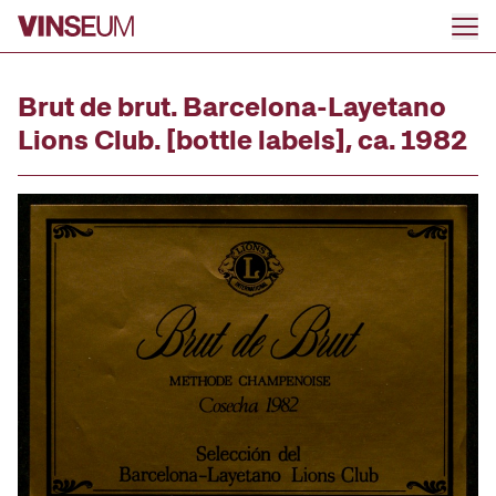
Go to content
Brut de brut. Barcelona-Layetano
Lions Club. [bottle labels], ca. 1982