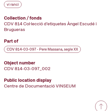
vi ranci
Collection / fonds
CDV 814 Col·lecció d'etiquetes Àngel Escudé i
Brugueras
Part of
CDV 814-03-097 - Pere Massana, segle XX
Object number
CDV 814-03-097_002
Public location display
Centre de Documentació VINSEUM