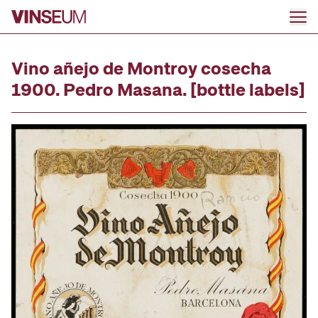
Go to content
Vino añejo de Montroy cosecha
1900. Pedro Masana. [bottle labels]