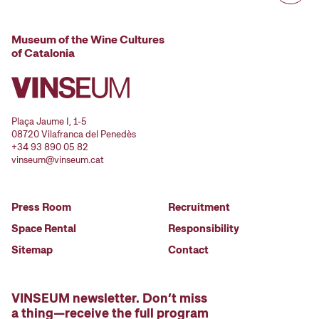
Museum of the Wine Cultures
of Catalonia
Plaça Jaume I, 1-5
08720 Vilafranca del Penedès
+34 93 890 05 82
vinseum@vinseum.cat
Press Room
Recruitment
Space Rental
Responsibility
Sitemap
Contact
VINSEUM newsletter. Don’t miss
a thing—receive the full program