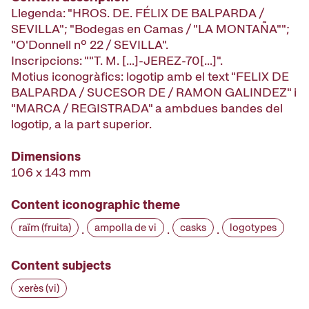
Llegenda: "HROS. DE. FÉLIX DE BALPARDA /
SEVILLA"; "Bodegas en Camas / "LA MONTAÑA"";
"O'Donnell nº 22 / SEVILLA".
Inscripcions: ""T. M. [...]-JEREZ-70[...]".
Motius iconogràfics: logotip amb el text "FELIX DE
BALPARDA / SUCESOR DE / RAMON GALINDEZ" i
"MARCA / REGISTRADA" a ambdues bandes del
logotip, a la part superior.
Dimensions
106 x 143 mm
Content iconographic theme
raïm (fruita)
ampolla de vi
casks
logotypes
·
·
·
Content subjects
xerès (vi)