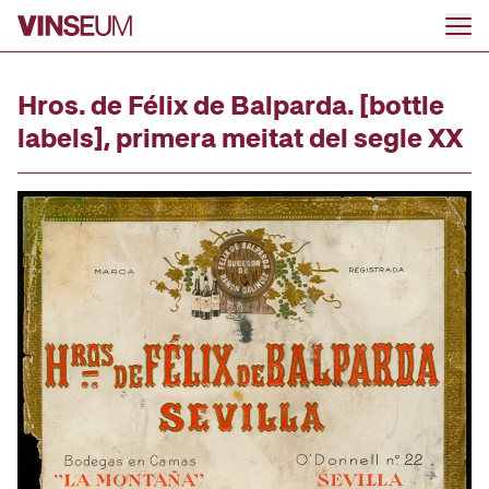
Go to content
Hros. de Félix de Balparda. [bottle
labels], primera meitat del segle XX