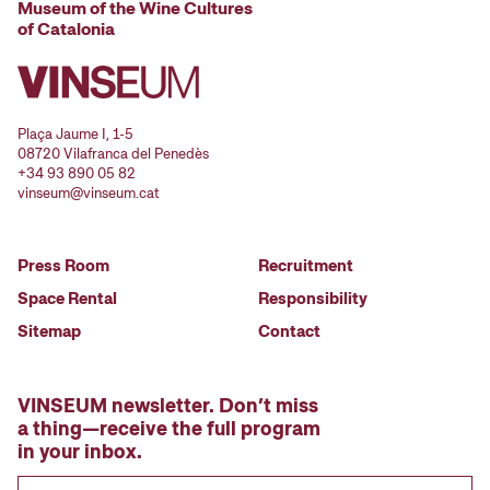
Museum of the Wine Cultures
of Catalonia
Plaça Jaume I, 1-5
08720 Vilafranca del Penedès
+34 93 890 05 82
vinseum@vinseum.cat
Press Room
Recruitment
Space Rental
Responsibility
Sitemap
Contact
VINSEUM newsletter. Don’t miss
a thing—receive the full program
in your inbox.