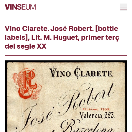
Go to content
Vino Clarete. José Robert. [bottle
labels], Lit. M. Huguet, primer terç
del segle XX