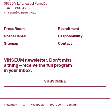
08720 Vilafranca del Penedès
+34 93 890 05 82
vinseum@vinseum.cat
Press Room
Recruitment
Space Rental
Responsibility
Sitemap
Contact
VINSEUM newsletter. Don’t miss
a thing—receive the full program
in your inbox.
SUBSCRIBE
Instagram
X
Facebook
YouTube
LinkedIn