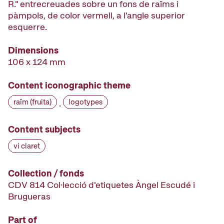
R." entrecreuades sobre un fons de raïms i
pàmpols, de color vermell, a l'angle superior
esquerre.
Dimensions
106 x 124 mm
Content iconographic theme
raïm (fruita)
logotypes
·
Content subjects
vi claret
Collection / fonds
CDV 814 Col·lecció d'etiquetes Àngel Escudé i
Brugueras
Part of