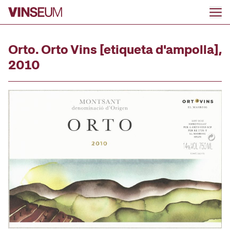
Anar al contingut
Orto. Orto Vins [etiqueta d'ampolla],
2010