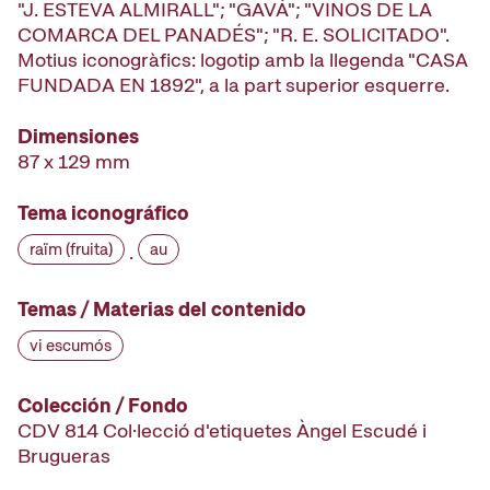
"J. ESTEVA ALMIRALL"; "GAVÁ"; "VINOS DE LA
COMARCA DEL PANADÉS"; "R. E. SOLICITADO".
Motius iconogràfics: logotip amb la llegenda "CASA
FUNDADA EN 1892", a la part superior esquerre.
Dimensiones
87 x 129 mm
Tema iconográfico
raïm (fruita)
au
·
Temas / Materias del contenido
vi escumós
Colección / Fondo
CDV 814 Col·lecció d'etiquetes Àngel Escudé i
Brugueras