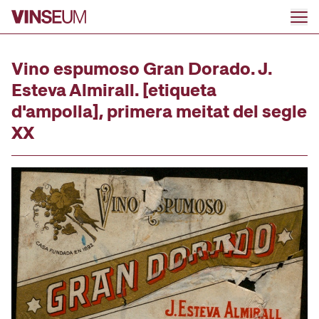
Ir al contenido
Vino espumoso Gran Dorado. J.
Esteva Almirall. [etiqueta
d'ampolla], primera meitat del segle
XX