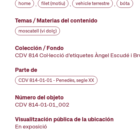
home
filet (motiu)
vehicle terrestre
bóta
·
·
·
Temas / Materias del contenido
moscatell (vi dolç)
Colección / Fondo
CDV 814 Col·lecció d'etiquetes Àngel Escudé i B
Parte de
CDV 814-01-01 - Penedès, segle XX
Número del objeto
CDV 814-01-01_002
Visualitzación pública de la ubicación
En exposició