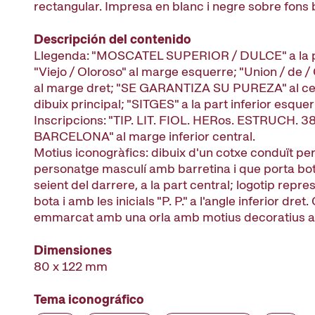
rectangular. Impresa en blanc i negre sobre fons 
Descripción del contenido
Llegenda: "MOSCATEL SUPERIOR / DULCE" a la pa
"Viejo / Oloroso" al marge esquerre; "Union / de 
al marge dret; "SE GARANTIZA SU PUREZA" al cen
dibuix principal; "SITGES" a la part inferior esquer
Inscripcions: "TIP. LIT. FIOL. HERos. ESTRUCH. 38
BARCELONA" al marge inferior central.
Motius iconogràfics: dibuix d'un cotxe conduït pe
personatge masculí amb barretina i que porta bote
seient del darrere, a la part central; logotip repr
bota i amb les inicials "P. P." a l'angle inferior dret
emmarcat amb una orla amb motius decoratius al
Dimensiones
80 x 122 mm
Tema iconográfico