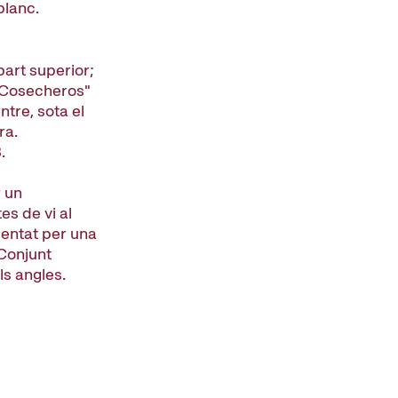
blanc.
rt superior;
/ Cosecheros"
tre, sota el
ra.
.
r un
s de vi al
esentat per una
. Conjunt
s angles.