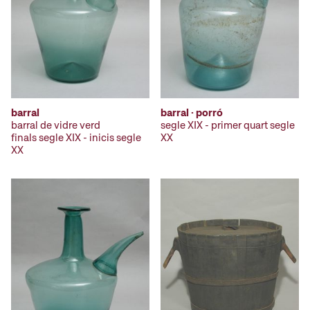
barral
barral · porró
barral de vidre verd
segle XIX - primer quart segle
finals segle XIX - inicis segle
XX
XX