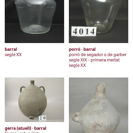
barral
porró · barral
segle XX
porró de segador o de garber
segle XIX - primera meitat
segle XX
gerra (atuell) · barral