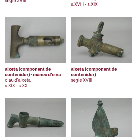
segle XVIII
s.XVIII - s.XIX
aixeta (component de
aixeta (component de
contenidor) · mànec d'eina
contenidor)
clau d'aixeta
segle XVIII
s.XIX - s.XX