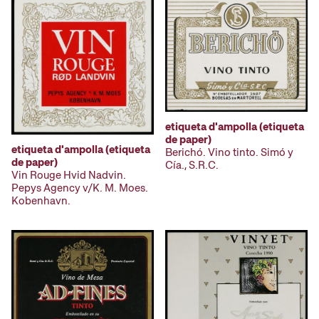
etiqueta d'ampolla (etiqueta
de paper)
etiqueta d'ampolla (etiqueta
Berichó. Vino tinto. Simó y
de paper)
Cía., S.R.C.
Vin Rouge Hvid Nadvin.
Pepys Agency v/K. M. Moes.
Kobenhavn.