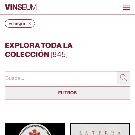
Ir al contenido
vi negre
EXPLORA TODA LA
COLECCIÓN
[845]
FILTROS