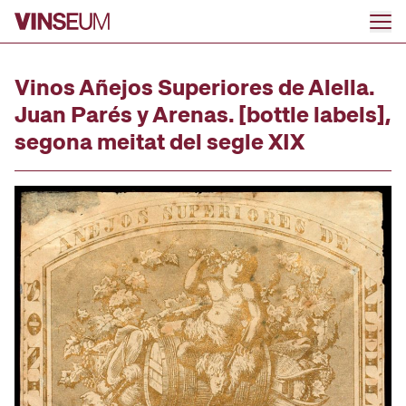
Go to content
Vinos Añejos Superiores de Alella.
Juan Parés y Arenas. [bottle labels],
segona meitat del segle XIX