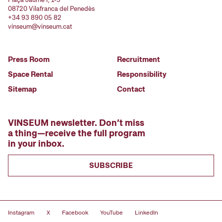
08720 Vilafranca del Penedès
+34 93 890 05 82
vinseum@vinseum.cat
Press Room
Recruitment
Space Rental
Responsibility
Sitemap
Contact
VINSEUM newsletter. Don’t miss
a thing—receive the full program
in your inbox.
SUBSCRIBE
Instagram
X
Facebook
YouTube
LinkedIn