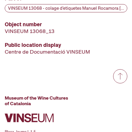
VINSEUM 13068 - colage d'etiquetes Manuel Rocamora [etiqueta d'ampolla], segle XIX
Object number
VINSEUM 13068_13
Public location display
Centre de Documentació VINSEUM
Museum of the Wine Cultures
of Catalonia
Plaça Jaume I, 1-5