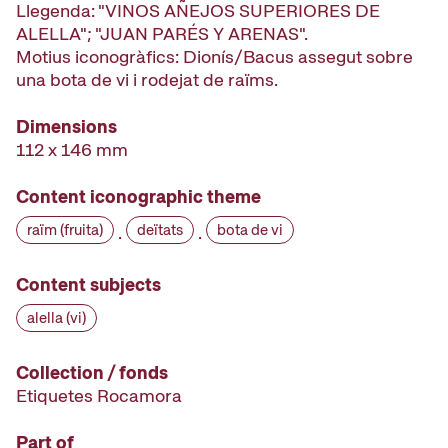
Llegenda: "VINOS AÑEJOS SUPERIORES DE
ALELLA"; "JUAN PARÉS Y ARENAS".
Motius iconogràfics: Dionís/Bacus assegut sobre
una bota de vi i rodejat de raïms.
Dimensions
112 x 146 mm
Content iconographic theme
raïm (fruita)
deïtats
bota de vi
·
·
Content subjects
alella (vi)
Collection / fonds
Etiquetes Rocamora
Part of