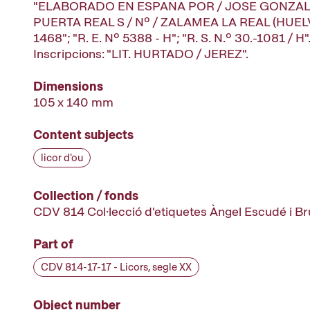
"ELABORADO EN ESPAÑA POR / JOSE GONZALE
PUERTA REAL S / Nº / ZALAMEA LA REAL (HUELVA)
1468"; "R. E. Nº 5388 - H"; "R. S. N.º 30.-1081 / H"
Inscripcions: "LIT. HURTADO / JEREZ".
Dimensions
105 x 140 mm
Content subjects
licor d'ou
Collection / fonds
CDV 814 Col·lecció d'etiquetes Àngel Escudé i B
Part of
CDV 814-17-17 - Licors, segle XX
Object number