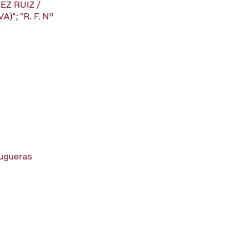
Z RUIZ /
"; "R. F. Nº
.
rugueras