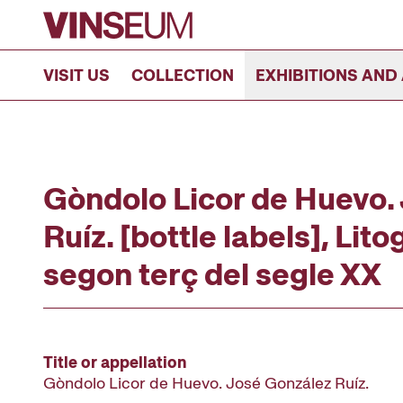
Go to content
VISIT US
COLLECTION
EXHIBITIONS AND 
Gòndolo Licor de Huevo.
Ruíz. [bottle labels], Lit
segon terç del segle XX
Title or appellation
Gòndolo Licor de Huevo. José González Ruíz.