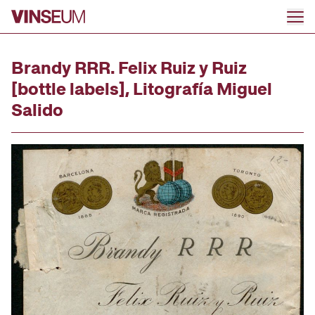
Go to content
Brandy RRR. Felix Ruiz y Ruiz
[bottle labels], Litografía Miguel
Salido