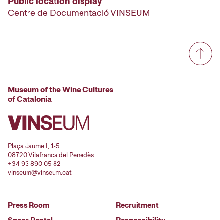
Public location display
Centre de Documentació VINSEUM
Museum of the Wine Cultures
of Catalonia
Plaça Jaume I, 1-5
08720 Vilafranca del Penedès
+34 93 890 05 82
vinseum@vinseum.cat
Press Room
Recruitment