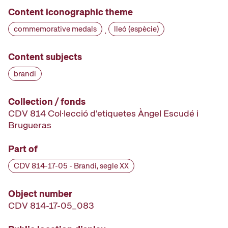
Content iconographic theme
commemorative medals
lleó (espècie)
·
Content subjects
brandi
Collection / fonds
CDV 814 Col·lecció d'etiquetes Àngel Escudé i
Brugueras
Part of
CDV 814-17-05 - Brandi, segle XX
Object number
CDV 814-17-05_083