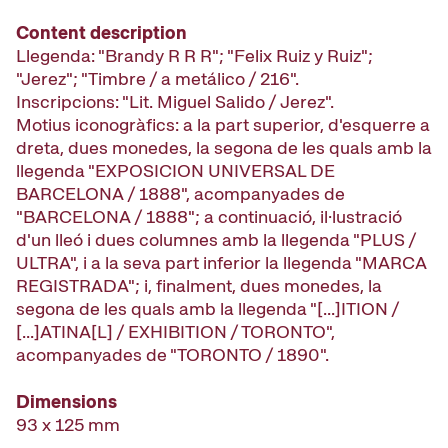
Content description
Llegenda: "Brandy R R R"; "Felix Ruiz y Ruiz";
"Jerez"; "Timbre / a metálico / 216".
Inscripcions: "Lit. Miguel Salido / Jerez".
Motius iconogràfics: a la part superior, d'esquerre a
dreta, dues monedes, la segona de les quals amb la
llegenda "EXPOSICION UNIVERSAL DE
BARCELONA / 1888", acompanyades de
"BARCELONA / 1888"; a continuació, il·lustració
d'un lleó i dues columnes amb la llegenda "PLUS /
ULTRA", i a la seva part inferior la llegenda "MARCA
REGISTRADA"; i, finalment, dues monedes, la
segona de les quals amb la llegenda "[...]ITION /
[...]ATINA[L] / EXHIBITION / TORONTO",
acompanyades de "TORONTO / 1890".
Dimensions
93 x 125 mm