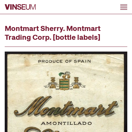
Go to content
Montmart Sherry. Montmart
Trading Corp. [bottle labels]